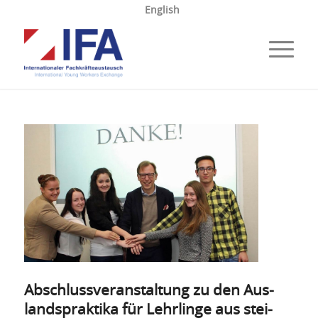
English
Abschluss­ver­anstal­tung zu den Aus­
lands­prak­ti­ka für Lehr­linge aus stei­