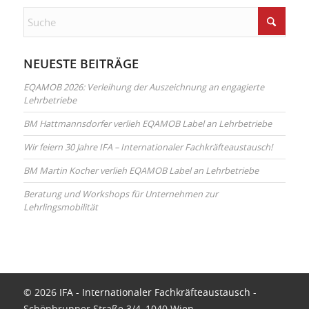
NEUESTE BEITRÄGE
EQAMOB 2026: Verleihung der Auszeichnung an engagierte
Lehrbetriebe
BM Hattmannsdorfer verlieh EQAMOB Label an Lehrbetriebe
Wir feiern 30 Jahre IFA – Internationaler Fachkräfteaustausch!
BM Martin Kocher verlieh EQAMOB Label an Lehrbetriebe
Beratung und Workshops für Unternehmen zur
Lehrlingsmobilität
© 2026
IFA - Internationaler Fachkräfteaustausch
-
Schönbrunner Straße 3/4, 1040 Wien